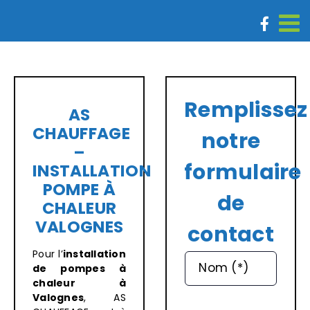
Passer
au
contenu
Remplissez
AS
CHAUFFAGE
notre
–
formulaire
INSTALLATION
POMPE À
de
CHALEUR
VALOGNES
contact
Pour l’
installation
Nom (*)
de pompes à
chaleur à
Valognes
, AS