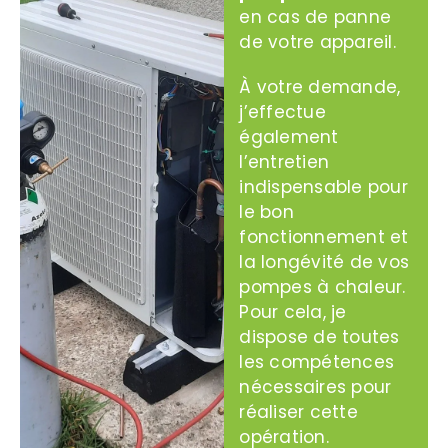
en cas de panne
de votre appareil.
À votre demande,
j’effectue
également
l’entretien
indispensable pour
le bon
fonctionnement et
la longévité de vos
pompes à chaleur.
Pour cela, je
dispose de toutes
les compétences
nécessaires pour
réaliser cette
opération.