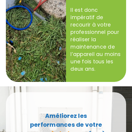
Il est donc
impératif de
recourir à votre
professionnel pour
réaliser la
maintenance de
l’appareil au moins
une fois tous les
deux ans.
Améliorez les
performances de votre