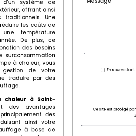
Message
ez d’un système de
érieur, offrant ainsi
 traditionnels. Une
éduire les coûts de
t une température
année. De plus, ce
onction des besoins
une surconsommation
pompe à chaleur, vous
 gestion de votre
En soumettant c
e traduire par des
uffage.
à chaleur à Saint-
t des avantages
Ce site est protégé p
 principalement des
éduisant ainsi votre
hauffage à base de