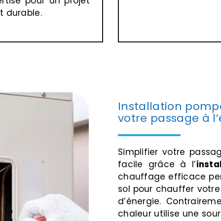
rtise pour un projet
t durable.
Installation pompe
votre passage à l
Simplifier votre passa
facile grâce à l’
inst
chauffage efficace perm
sol pour chauffer vot
d’énergie. Contrairem
chaleur utilise une sou