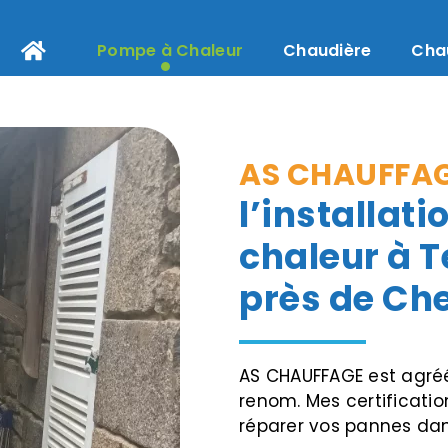
Pompe à Chaleur
Chaudière
Cha
AS CHAUFFA
l’installat
chaleur à 
près de Ch
AS CHAUFFAGE est agré
renom. Mes certificati
réparer vos pannes dans