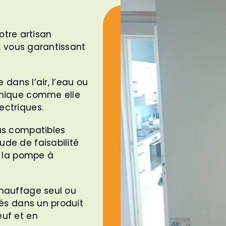
otre artisan
e, vous garantissant
 dans l’air, l’eau ou
omique comme elle
ectriques.
as compatibles
de de faisabilité
e la pompe à
chauffage seul ou
rés dans un produit
euf et en