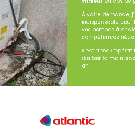
chaleur
en cas de p
À votre demande, j’
indispensable pour 
vos pompes à chaleu
compétences nécessa
Il est donc impérati
réaliser la mainten
an.