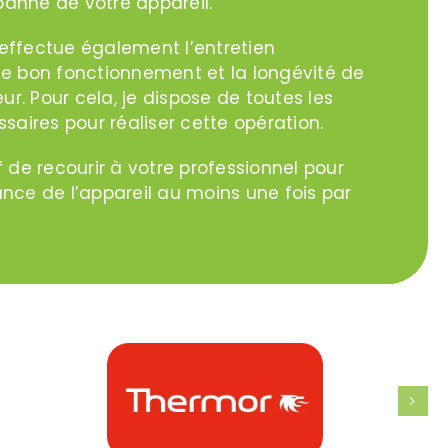
anne de votre appareil.
effectue également l’entretien
le bon fonctionnement et la longévité de
r. Pour cela, je dispose de toutes les
ires pour réaliser cette opération.
f de recourir à votre professionnel pour
ance de l’appareil au moins une fois par