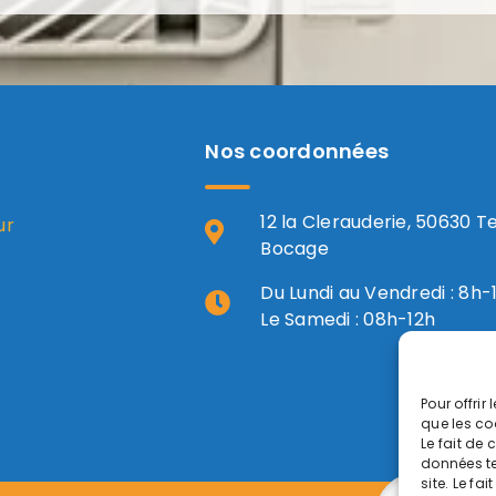
Nos coordonnées
12 la Clerauderie, 50630 T
ur
Bocage
Du Lundi au Vendredi : 8h-
Le Samedi : 08h-12h
Pour offrir
que les co
Le fait de
données te
site. Le fa