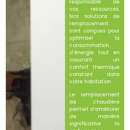
responsable de
vos ressources.
Nos solutions de
remplacement
sont conçues pour
optimiser la
consommation
d’énergie tout en
assurant un
confort thermique
constant dans
votre habitation.
Le remplacement
de chaudière
permet d’améliorer
de manière
significative la