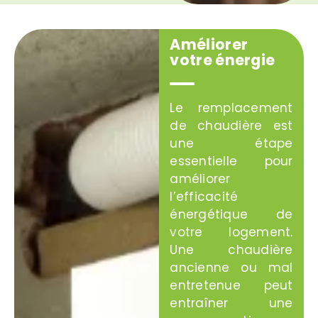
Améliorer
votre énergie
Le remplacement
de chaudière est
une étape
essentielle pour
améliorer
l’efficacité
énergétique de
votre logement.
Une chaudière
ancienne ou mal
entretenue peut
entraîner une