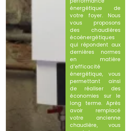
performance
énergétique de
votre foyer. Nous
vous proposons
des chaudières
écoénergétiques
qui répondent aux
dernières normes
en matière
d’efficacité
énergétique, vous
permettant ainsi
de réaliser des
économies sur le
long terme. Après
avoir remplacé
votre ancienne
chaudière, vous