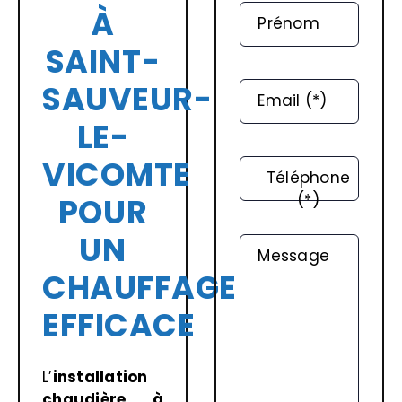
À
Prénom
SAINT-
SAUVEUR-
Email (*)
LE-
VICOMTE
Téléphone
(*)
POUR
UN
Message
CHAUFFAGE
EFFICACE
L’
installation
chaudière
à