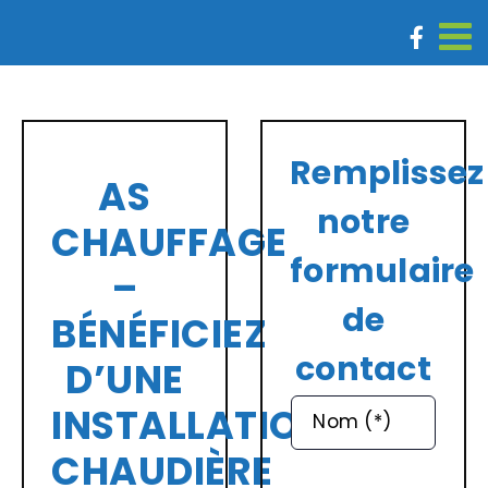
Passer
au
contenu
Remplissez
AS
notre
CHAUFFAGE
formulaire
–
de
BÉNÉFICIEZ
contact
D’UNE
INSTALLATION
Nom (*)
CHAUDIÈRE