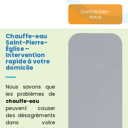
Contactez-
nous
Chauffe-eau
Saint-Pierre-
Église –
Intervention
rapide à votre
domicile
Nous savons que
les problèmes de
chauffe-eau
peuvent causer
des désagréments
dans votre