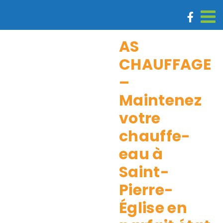
Passer
au
contenu
AS
CHAUFFAGE
–
Maintenez
votre
chauffe-
eau à
Saint-
Pierre-
Église en