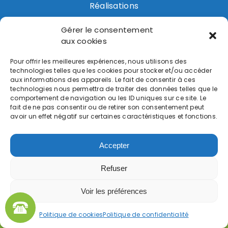
Réalisations
Contact
Gérer le consentement
aux cookies
Prestations
Pour offrir les meilleures expériences, nous utilisons des
technologies telles que les cookies pour stocker et/ou accéder
Pompe à Chaleur
aux informations des appareils. Le fait de consentir à ces
technologies nous permettra de traiter des données telles que le
Chaudière
comportement de navigation ou les ID uniques sur ce site. Le
fait de ne pas consentir ou de retirer son consentement peut
avoir un effet négatif sur certaines caractéristiques et fonctions.
Chauffe-eau
Accepter
AS CHAUFFAGE
Mentions légales
Politique de
Refuser
confidentialité
Plan de site
Voir les préférences
Politique de cookies
Politique de confidentialité